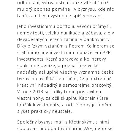
odhodlání, vytrvalosti a touze vítězit,“ což
mu prý dodnes pomáhá i v byznysu, kde rád
tahá za nitky a vystupuje spíš v pozadí.
Jeho investičnímu portfoliu vévodí průmysl,
nemovitosti, telekomunikace a zábava, ale v
devadesátých letech začínal v bankovnictví.
Díky blízkým vztahům s Petrem Kellnerem se
stal mimo jiné investičním manažerem PPF
Investments, která spravovala Kellnerovy
soukromé peníze, a poznal bez velké
nadsázky asi úplně všechny významné české
byznysmeny. Říká se o něm, že je extrémně
kreativní, nápaditý a samozřejmě pracovitý.
V roce 2013 se i díky tomu postavil na
vlastní nohy, založil skupinu Kaprain (Karel
Pražák Investments) a od té doby je o něm
slyšet prakticky neustále.
Společný byznys má i s Křetínským, s nímž
spoluvlastní odpadovou firmu AVE, nebo se