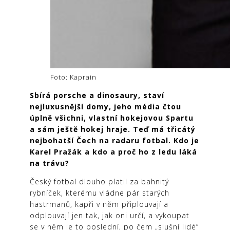
Foto: Kaprain
Sbírá porsche a dinosaury, staví
nejluxusnější domy, jeho média čtou
úplně všichni, vlastní hokejovou Spartu
a sám ještě hokej hraje. Teď má třicátý
nejbohatší Čech na radaru fotbal. Kdo je
Karel Pražák a kdo a proč ho z ledu láká
na trávu?
Český fotbal dlouho platil za bahnitý
rybníček, kterému vládne pár starých
hastrmanů, kapři v něm připlouvají a
odplouvají jen tak, jak oni určí, a vykoupat
se v něm je to poslední, po čem „slušní lidé“