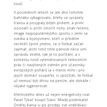
touží.
V posledních letech se ale dno tohohle
bahňáku vybagrovalo, břehy se vysázely
trávou a posypaly bílým pískem, a první
vizionáři si přišli smočit nohy. Jinak řečeno,
image nejpopulárnějšího sportu v zemi se
zvedla a byznysmeni, kteří si předtím
nechtěli špinit jméno, se o fotbal začali
zajímat. Jestli totiž tihle pánové něco umí
opravdu skvěle, tak je to počítání, a v
kontextu nově vytendrovaných televizních
práv či navýšených odměn pro účastníky
evropských pohárů (a v menší míře i pro
jejich domácí soupeře), si spočítali, že fotbal
už nemusí být dírou na peníze, ale dokáže i
nějaké vygenerovat.
Křetínského dnes už nejen energetický rival
Pavel Tykač koupil Slavii. Mladý podnikatel
Ondřej Kania si po prodeji své vzdělávací