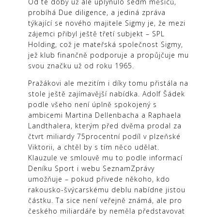
Od té doby už ale uplynulo sedm měsíců,
probíhá Due diligence, a jediná zpráva
týkající se nového majitele Sigmy je, že mezi
zájemci přibyl ještě třetí subjekt – SPL
Holding, což je mateřská společnost Sigmy,
jež klub finančně podporuje a propůjčuje mu
svou značku už od roku 1965.
Pražákovi ale mezitím i díky tomu přistála na
stole ještě zajímavější nabídka. Adolf Šádek
podle všeho není úplně spokojený s
ambicemi Martina Dellenbacha a Raphaela
Landthalera, kterým před dvěma prodal za
čtvrt miliardy 75procentní podíl v plzeňské
Viktorii, a chtěl by s tím něco udělat.
Klauzule ve smlouvě mu to podle informací
Deníku Sport i webu SeznamZprávy
umožňuje – pokud přivede někoho, kdo
rakousko-švýcarskému deblu nabídne jistou
částku. Ta sice není veřejně známá, ale pro
českého miliardáře by neměla představovat