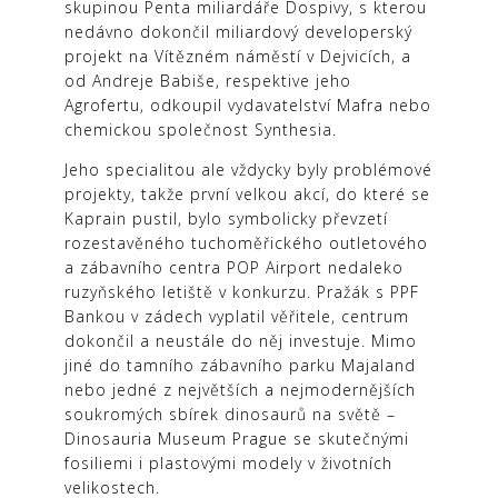
skupinou Penta miliardáře Dospivy, s kterou
nedávno dokončil miliardový developerský
projekt na Vítězném náměstí v Dejvicích, a
od Andreje Babiše, respektive jeho
Agrofertu, odkoupil vydavatelství Mafra nebo
chemickou společnost Synthesia.
Jeho specialitou ale vždycky byly problémové
projekty, takže první velkou akcí, do které se
Kaprain pustil, bylo symbolicky převzetí
rozestavěného tuchoměřického outletového
a zábavního centra POP Airport nedaleko
ruzyňského letiště v konkurzu. Pražák s PPF
Bankou v zádech vyplatil věřitele, centrum
dokončil a neustále do něj investuje. Mimo
jiné do tamního zábavního parku Majaland
nebo jedné z největších a nejmodernějších
soukromých sbírek dinosaurů na světě –
Dinosauria Museum Prague se skutečnými
fosiliemi i plastovými modely v životních
velikostech.