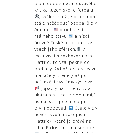
dlouhodobě nesmlouvavého
kritika tuzemského fotbalu
, kvůli čemuž je pro mnohé
stále nežádoucí osoba, šlo v
Americe
o odhalení
reálného stavu
a nízké
úrovně českého fotbalu ve
všech jeho sférách.
V
exkluzivním rozhovoru pro
Hattrick to vzal pěkně od
podlahy. Od předsedy svazu,
manažery, trenéry až po
nefunkční systémy výchovy...
„Spadly nám trenýrky a
ukázalo se, co je pod nimi,“
usmál se trpce hned při
první odpovědi.
Čtěte víc v
novém vydání časopisu
Hattrick, které je právě na
trhu. K dostání i na send.cz