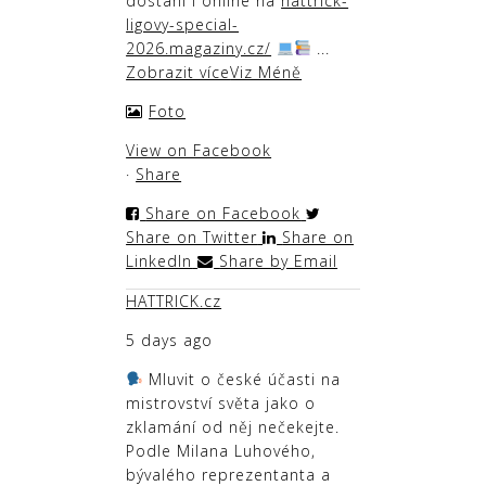
dostání i online na
hattrick-
ligovy-special-
2026.magaziny.cz/
...
Zobrazit více
Viz Méně
Foto
View on Facebook
·
Share
Share on Facebook
Share on Twitter
Share on
LinkedIn
Share by Email
HATTRICK.cz
5 days ago
Mluvit o české účasti na
mistrovství světa jako o
zklamání od něj nečekejte.
Podle Milana Luhového,
bývalého reprezentanta a