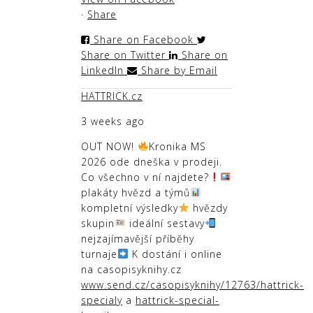
·
Share
Share on Facebook
Share on Twitter
Share on
LinkedIn
Share by Email
HATTRICK.cz
3 weeks ago
OUT NOW!
Kronika MS
2026 ode dneška v prodeji.
Co všechno v ní najdete?
plakáty hvězd a týmů
kompletní výsledky
hvězdy
skupin
ideální sestavy
nejzajímavější příběhy
turnaje
K dostání i online
na casopisyknihy.cz
www.send.cz/casopisyknihy/12763/hattrick-
specialy
a
hattrick-special-