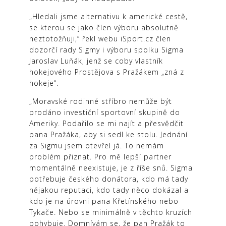
„Hledali jsme alternativu k americké cestě,
se kterou se jako člen výboru absolutně
neztotožňuji,“ řekl webu iSport.cz člen
dozorčí rady Sigmy i výboru spolku Sigma
Jaroslav Luňák, jenž se coby vlastník
hokejového Prostějova s Pražákem „zná z
hokeje“.
„Moravské rodinné stříbro nemůže být
prodáno investiční sportovní skupině do
Ameriky. Podařilo se mi najít a přesvědčit
pana Pražáka, aby si sedl ke stolu. Jednání
za Sigmu jsem otevřel já. To nemám
problém přiznat. Pro mě lepší partner
momentálně neexistuje, je z říše snů. Sigma
potřebuje českého donátora, kdo má tady
nějakou reputaci, kdo tady něco dokázal a
kdo je na úrovni pana Křetínského nebo
Tykače. Nebo se minimálně v těchto kruzích
pohybuje. Domnívám se, že pan Pražák to