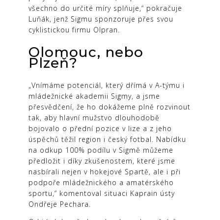
všechno do určité míry splňuje,“ pokračuje
Luňák, jenž Sigmu sponzoruje přes svou
cyklistickou firmu Olpran.
Olomouc, nebo
Plzeň?
„Vnímáme potenciál, který dřímá v A-týmu i
mládežnické akademii Sigmy, a jsme
přesvědčení, že ho dokážeme plně rozvinout
tak, aby hlavní mužstvo dlouhodobě
bojovalo o přední pozice v lize a z jeho
úspěchů těžil region i český fotbal. Nabídku
na odkup 100% podílu v Sigmě můžeme
předložit i díky zkušenostem, které jsme
nasbírali nejen v hokejové Spartě, ale i při
podpoře mládežnického a amatérského
sportu,“ komentoval situaci Kaprain ústy
Ondřeje Pechara.