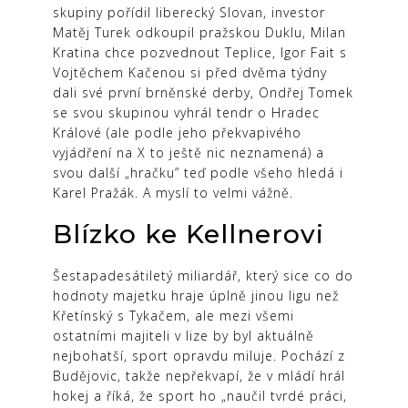
skupiny pořídil liberecký Slovan, investor
Matěj Turek odkoupil pražskou Duklu, Milan
Kratina chce pozvednout Teplice, Igor Fait s
Vojtěchem Kačenou si před dvěma týdny
dali své první brněnské derby, Ondřej Tomek
se svou skupinou vyhrál tendr o Hradec
Králové (ale podle jeho překvapivého
vyjádření na X to ještě nic neznamená) a
svou další „hračku” teď podle všeho hledá i
Karel Pražák. A myslí to velmi vážně.
Blízko ke Kellnerovi
Šestapadesátiletý miliardář, který sice co do
hodnoty majetku hraje úplně jinou ligu než
Křetínský s Tykačem, ale mezi všemi
ostatními majiteli v lize by byl aktuálně
nejbohatší, sport opravdu miluje. Pochází z
Budějovic, takže nepřekvapí, že v mládí hrál
hokej a říká, že sport ho „naučil tvrdé práci,