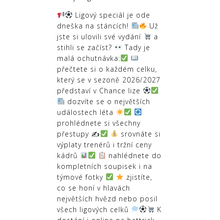
Ligový speciál je ode
dneška na stáncích!
Už
jste si ulovili své vydání
a
stihli se začíst?
Tady je
malá ochutnávka:
přečtete si o každém celku,
který se v sezoně 2026/2027
představí v Chance lize
dozvíte se o největších
událostech léta
prohlédnete si všechny
přestupy ✍
srovnáte si
výplaty trenérů i tržní ceny
kádrů
nahlédnete do
kompletních soupisek i na
týmové fotky
zjistíte,
co se honí v hlavách
největších hvězd nebo posil
všech ligových celků
K