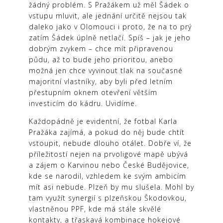
žádný problém. S Pražákem už měl Šádek o
vstupu mluvit, ale jednání určitě nejsou tak
daleko jako v Olomouci i proto, že na to prý
zatím Šádek úplně netlačí. Spíš – jak je jeho
dobrým zvykem – chce mít připravenou
půdu, až to bude jeho prioritou, anebo
možná jen chce vyvinout tlak na současné
majoritní vlastníky, aby byli před letním
přestupním oknem otevření větším
investicím do kádru. Uvidíme.
Každopádně je evidentní, že fotbal Karla
Pražáka zajímá, a pokud do něj bude chtít
vstoupit, nebude dlouho otálet. Dobře ví, že
příležitostí nejen na prvoligové mapě ubývá
a zájem o Karvinou nebo České Budějovice,
kde se narodil, vzhledem ke svým ambicím
mít asi nebude. Plzeň by mu slušela. Mohl by
tam využít synergií s plzeňskou Škodovkou,
vlastněnou PPF, kde má stále skvělé
kontakty, a třaskavá kombinace hokejové