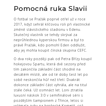
Pomocná ruka Slavii
O fotbal se Pražák poprvé otřel už v roce
2017, když sehrál klíčovou roli při vlastnické
změně slávistického stadionu v Edenu.
Skutečný vlastník se tehdy skrýval za
neprůhlednou kyperskou firmou a byl to
právě Pražák, kdo pomohl Eden oddlužit,
aby jej mohla koupit čínská skupina CEFC.
O dva roky později pak od Petra Břízy koupil
hokejovou Spartu, která dvě sezony před
tím zakončila základní část shodně na
desátém místě, ale od té doby šest let po
sobě neskončila hůř než třetí. Dvakrát
dokonce základní část vyhrála, ale na titul
stále čeká. Už osmnáct let. Loni ztratila
luxusní náskok 3:0 v semifinálové sérii s
pozdějším šampionem z Třince, letos si
vylámala zuby na brněnské Kometě, což