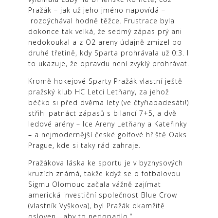
Pražák – jak už jeho jméno napovídá –
rozdýchával hodně těžce. Frustrace byla
dokonce tak velká, že sedmý zápas prý ani
nedokoukal a z O2 areny údajně zmizel po
druhé třetině, kdy Sparta prohrávala už 0:3. I
to ukazuje, že opravdu není zvyklý prohrávat.
Kromě hokejové Sparty Pražák vlastní ještě
pražský klub HC Letci Letňany, za jehož
béčko si před dvěma lety (ve čtyřiapadesáti!)
střihl patnáct zápasů s bilancí 7+5, a dvě
ledové arény – Ice Areny Letňany a Kateřinky
– a nejmodernější české golfové hřiště Oaks
Prague, kde si taky rád zahraje.
Pražákova láska ke sportu je v byznysových
kruzích známá, takže když se o fotbalovou
Sigmu Olomouc začala vážně zajímat
americká investiční společnost Blue Crow
(vlastník Vyškova), byl Pražák okamžitě
osloven, „aby to nedopadlo.“