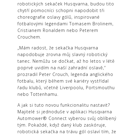
robotických sekaček Husqvarna, budou tito
chytří pomocníci schopni napodobit tři
choreografie oslavy gólů, inspirované
fotbalovými legendami Tomasem Brolinem,
Cristianem Ronaldem nebo Peterem
Crouchem.
„Mám radost, že sekačka Husqvarna
napodobuje zrovna můj slavný robotický
tanec. Nemůžu se dočkat, až ho letos v létě
poprvé uvidím na naší zahradní oslavě,“
prozradil Peter Crouch, legenda anglického
fotbalu, který během své kariéry vystřídal
řadu klubů, včetně Liverpoolu, Portsmouthu
nebo Tottenhamu.
A jak si tuto novou funkcionalitu nastavit?
Majitelé si jednoduše v aplikaci Husqvarna
Automower® Connect vyberou svůj oblíbený
tým. Pokaždé, když daný klub zaskóruje,
robotická sekačka na trávu gól oslaví tím, že