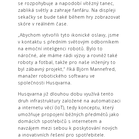
se rozpohybuje a napodobí vítězný tanec,
zabliká světly a zahraje fanfáru. Na displeji
sekačky se bude také během hry zobrazovat
skóre v reálném čase.
„Abychom vytvořili tyto ikonické oslavy, jsme
v kontaktu s předním světovým odborníkem
na emoční inteligenci robotů. Bylo to
náročné, ale máme rádi výzvy a rovněž také
roboty a fotbal, takže pro naše inženýry to
byl zábavný projekt,“ říká Björn Mannefred,
manažer robotického softwaru ve
společnosti Husqvarna.
Husqvarna již dlouhou dobu využívá tento
druh infrastruktury založené na automatizaci
a internetu věcí (IoT), tedy konceptu, který
umožňuje propojení běžných předmětů jako
domácích spotřebičů s internetem a
navzájem mezi sebou k poskytování nových
a inovativních řešení pro spotřebitele.