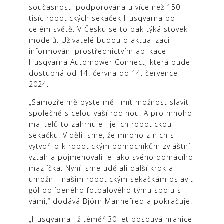
současnosti podporována u více než 150
tisíc robotických sekaček Husqvarna po
celém světě. V Česku se to pak týká stovek
modelů. Uživatelé budou o aktualizaci
informováni prostřednictvím aplikace
Husqvarna Automower Connect, která bude
dostupná od 14. června do 14. července
2024.
„Samozřejmě byste měli mít možnost slavit
společně s celou vaší rodinou. A pro mnoho
majitelů to zahrnuje i jejich robotickou
sekačku. Viděli jsme, že mnoho z nich si
vytvořilo k robotickým pomocníkům zvláštní
vztah a pojmenovali je jako svého domácího
mazlíčka. Nyní jsme udělali další krok a
umožnili našim robotickým sekačkám oslavit
gól oblíbeného fotbalového týmu spolu s
vámi,“ dodává Björn Mannefred a pokračuje:
„Husqvarna již téměř 30 let posouvá hranice