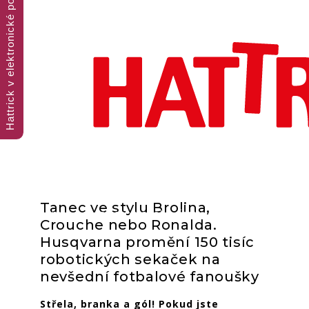
Hattrick v elektronické podobě
Tanec ve stylu Brolina,
Trojnásobná porce fotbalového čtení
Crouche nebo Ronalda.
Husqvarna promění 150 tisíc
robotických sekaček na
nevšední fotbalové fanoušky
Střela, branka a gól! Pokud jste