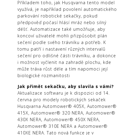
Příkladem toho, jak Husqvarna tento model
využívá, je například povolení automatického
parkování robotické sekačky, pokud
předpověď počasí hlásí mráz nebo silný
déšť. Automatizace také umožňuje, aby
koncoví uživatelé mohli přizpůsobit plán
sečení podle svého trávníku a potřeb. K
tomu patří i nastavení různých intervalů
sečení pro odlišné části trávníku, a dokonce
i možnost vyčlenit na zahradě plochu, kde
může tráva růst déle a tím napomoci její
biologické rozmanitosti
Jak přimět sekačku, aby slavila s vámi?
Aktualizace softwaru je k dispozici od 14.
června pro modely robotických sekaček
Husqvarna Automower® 405X, Automower®
415X, Automower® 320 NERA, Automower®
430X NERA, Automower® 450X NERA,
Automower® 310E NERA a Automower®
410XE NERA. Tato nová funkce je v