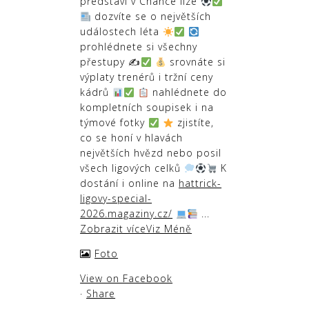
představí v Chance lize
dozvíte se o největších
událostech léta
prohlédnete si všechny
přestupy ✍
srovnáte si
výplaty trenérů i tržní ceny
kádrů
nahlédnete do
kompletních soupisek i na
týmové fotky
zjistíte,
co se honí v hlavách
největších hvězd nebo posil
všech ligových celků
K
dostání i online na
hattrick-
ligovy-special-
2026.magaziny.cz/
...
Zobrazit více
Viz Méně
Foto
View on Facebook
·
Share