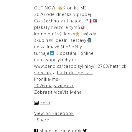
OUT NOW!
Kronika MS
2026 ode dneška v prodeji.
Co všechno v ní najdete?
plakáty hvězd a týmů
kompletní výsledky
hvězdy
skupin
ideální sestavy
nejzajímavější příběhy
turnaje
K dostání i online
na casopisyknihy.cz
www.send.cz/casopisyknihy/12763/hattrick-
specialy
a
hattrick-special-
kronika-ms-
2026.magaziny.cz/
...
Zobrazit více
Viz Méně
Foto
View on Facebook
·
Share
Share on Facebook