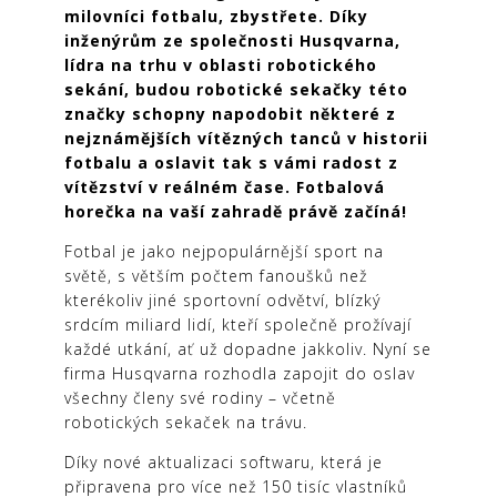
milovníci fotbalu, zbystřete. Díky
inženýrům ze společnosti Husqvarna,
lídra na trhu v oblasti robotického
sekání, budou robotické sekačky této
značky schopny napodobit některé z
nejznámějších vítězných tanců v historii
fotbalu a oslavit tak s vámi radost z
vítězství v reálném čase. Fotbalová
horečka na vaší zahradě právě začíná!
Fotbal je jako nejpopulárnější sport na
světě, s větším počtem fanoušků než
kterékoliv jiné sportovní odvětví, blízký
srdcím miliard lidí, kteří společně prožívají
každé utkání, ať už dopadne jakkoliv. Nyní se
firma Husqvarna rozhodla zapojit do oslav
všechny členy své rodiny – včetně
robotických sekaček na trávu.
Díky nové aktualizaci softwaru, která je
připravena pro více než 150 tisíc vlastníků