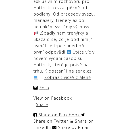
exkluzivním rozhovoru pro
Hattrick to vzal pěkně od
podlahy. Od předsedy svazu,
manažery, trenéry až po
nefunkční systémy výchovy...
„Spadly nám trenýrky a
ukázalo se, co je pod nimi,“
usmál se trpce hned při
první odpovědi.
Čtěte víc v
novém vydání časopisu
Hattrick, které je právě na
trhu. K dostání i na send.cz
...
Zobrazit více
Viz Méně
Foto
View on Facebook
·
Share
Share on Facebook
Share on Twitter
Share on
LinkedIn
Share by Email