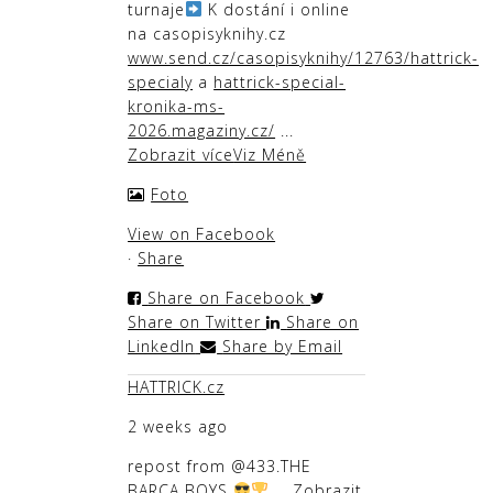
turnaje
K dostání i online
na casopisyknihy.cz
www.send.cz/casopisyknihy/12763/hattrick-
specialy
a
hattrick-special-
kronika-ms-
2026.magaziny.cz/
...
Zobrazit více
Viz Méně
Foto
View on Facebook
·
Share
Share on Facebook
Share on Twitter
Share on
LinkedIn
Share by Email
HATTRICK.cz
2 weeks ago
repost from @433
.
THE
BARCA BOYS
...
Zobrazit