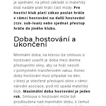
je ujednání, na jehož základě si mateřský
klub nadále platí hráči část mzdy.
Pro
hostící klub platí zákaz poslat hráče
v rámci hostování na další hostování
(tzv. sub-loan) nebo sjednat přestup
hráče do jiného klubu.
Doba hostování a
ukončení
Minimální doba, na kterou lze smlouvu o
hostování uzavřít je doba mezi dvěma
přestupními okny, aby se hráč neocitl
v pomyslném transferovém vakuu. Konec
doby hostování musí připadat na den,
v který je otevřené přestupní okno v rámci
národní asociace, pod níž spadá mateřský
klub.
Maximální doba hostování je jeden
rok.
Smlouva o hostování může být
prodloužena nad maximální dobu, k čemuž