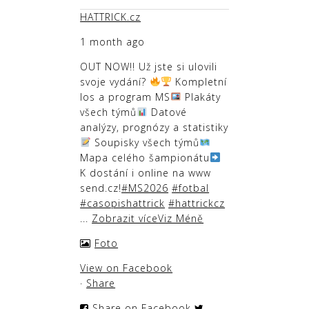
HATTRICK.cz
1 month ago
OUT NOW!! Už jste si ulovili
svoje vydání?
Kompletní
los a program MS
Plakáty
všech týmů
Datové
analýzy, prognózy a statistiky
Soupisky všech týmů
Mapa celého šampionátu
K dostání i online na www
send.cz!
#MS2026
#fotbal
#casopishattrick
#hattrickcz
...
Zobrazit více
Viz Méně
Foto
View on Facebook
·
Share
Share on Facebook