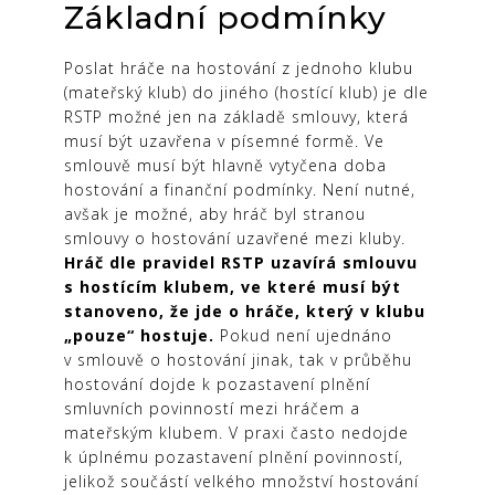
Základní podmínky
Poslat hráče na hostování z jednoho klubu
(mateřský klub) do jiného (hostící klub) je dle
RSTP možné jen na základě smlouvy, která
musí být uzavřena v písemné formě. Ve
smlouvě musí být hlavně vytyčena doba
hostování a finanční podmínky. Není nutné,
avšak je možné, aby hráč byl stranou
smlouvy o hostování uzavřené mezi kluby.
Hráč dle pravidel RSTP uzavírá smlouvu
s hostícím klubem, ve které musí být
stanoveno, že jde o hráče, který v klubu
„pouze“ hostuje.
Pokud není ujednáno
v smlouvě o hostování jinak, tak v průběhu
hostování dojde k pozastavení plnění
smluvních povinností mezi hráčem a
mateřským klubem. V praxi často nedojde
k úplnému pozastavení plnění povinností,
jelikož součástí velkého množství hostování