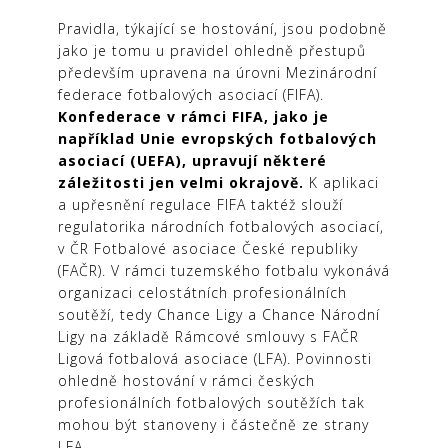
Pravidla, týkající se hostování, jsou podobně
jako je tomu u pravidel ohledně přestupů
především upravena na úrovni Mezinárodní
federace fotbalových asociací (FIFA).
Konfederace v rámci FIFA, jako je
například Unie evropských fotbalových
asociací (UEFA), upravují některé
záležitosti jen velmi okrajově.
K aplikaci
a upřesnění regulace FIFA taktéž slouží
regulatorika národních fotbalových asociací,
v ČR Fotbalové asociace České republiky
(FAČR). V rámci tuzemského fotbalu vykonává
organizaci celostátních profesionálních
soutěží, tedy Chance Ligy a Chance Národní
Ligy na základě Rámcové smlouvy s FAČR
Ligová fotbalová asociace (LFA). Povinnosti
ohledně hostování v rámci českých
profesionálních fotbalových soutěžích tak
mohou být stanoveny i částečně ze strany
LFA.