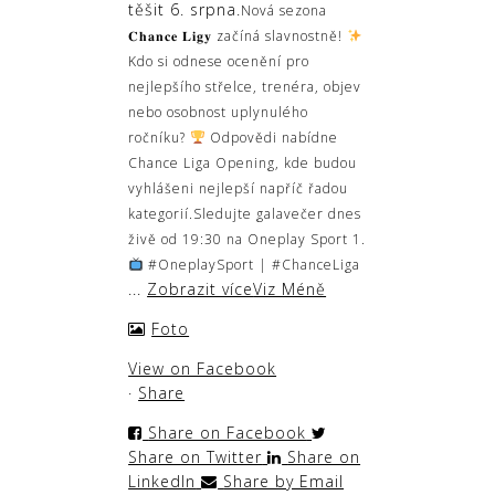
těšit 6. srpna.
Nová sezona
𝐂𝐡𝐚𝐧𝐜𝐞 𝐋𝐢𝐠𝐲 začíná slavnostně!
Kdo si odnese ocenění pro
nejlepšího střelce, trenéra, objev
nebo osobnost uplynulého
ročníku?
Odpovědi nabídne
Chance Liga Opening, kde budou
vyhlášeni nejlepší napříč řadou
kategorií.
Sledujte galavečer dnes
živě od 19:30 na Oneplay Sport 1.
#OneplaySport | #ChanceLiga
...
Zobrazit více
Viz Méně
Foto
View on Facebook
·
Share
Share on Facebook
Share on Twitter
Share on
LinkedIn
Share by Email