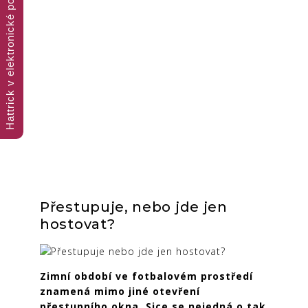
Hattrick v elektronické podobě
Trojnásobná porce fotbalového čtení
Přestupuje, nebo jde jen
hostovat?
Zimní období ve fotbalovém prostředí
znamená mimo jiné otevření
přestupního okna. Sice se nejedná o tak