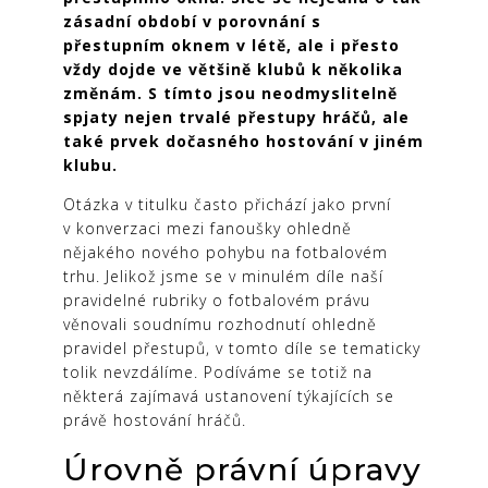
zásadní období v porovnání s
přestupním oknem v létě, ale i přesto
vždy dojde ve většině klubů k několika
změnám. S tímto jsou neodmyslitelně
spjaty nejen trvalé přestupy hráčů, ale
také prvek dočasného hostování v jiném
klubu.
Otázka v titulku často přichází jako první
v konverzaci mezi fanoušky ohledně
nějakého nového pohybu na fotbalovém
trhu. Jelikož jsme se v minulém díle naší
pravidelné rubriky o fotbalovém právu
věnovali soudnímu rozhodnutí ohledně
pravidel přestupů, v tomto díle se tematicky
tolik nevzdálíme. Podíváme se totiž na
některá zajímavá ustanovení týkajících se
právě hostování hráčů.
Úrovně právní úpravy