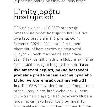
je potřeba taktéž písemný souhlas hráče.
Limity počtu
hostujících
FIFA dále v článku 10 RSTP stanovuje
omezení na počet hostujících hráčů. Dříve
byla tato pravidla méně přísná. Od 1.
července 2024 může klub mít v daném
okamžiku během sezóny na hostování
v jiných klubech maximálně šest hráčů.
Stejně tak lze mít v jednom klubu maximálně
šest hráčů hostujících z jiných klubů.
Tato
dvě omezení neplatí, pokud hostování
proběhne před koncem sezóny bývalého
klubu, ve které hráč dosáhne věku 21
let.
Taktéž výše uvedené omezení neplatí na
hráče, který je tzv. hráč vychovaný klubem
(club-trained player). Hráč vychovaný klubem
je definován jako hráč, který byl mezi 15.
rokem věku (nebo začátkem sezóny, během