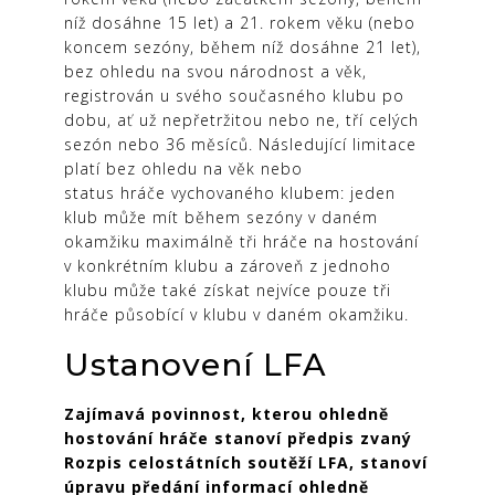
níž dosáhne 15 let) a 21. rokem věku (nebo
koncem sezóny, během níž dosáhne 21 let),
bez ohledu na svou národnost a věk,
registrován u svého současného klubu po
dobu, ať už nepřetržitou nebo ne, tří celých
sezón nebo 36 měsíců. Následující limitace
platí bez ohledu na věk nebo
status hráče vychovaného klubem: jeden
klub může mít během sezóny v daném
okamžiku maximálně tři hráče na hostování
v konkrétním klubu a zároveň z jednoho
klubu může také získat nejvíce pouze tři
hráče působící v klubu v daném okamžiku.
Ustanovení LFA
Zajímavá povinnost, kterou ohledně
hostování hráče stanoví předpis zvaný
Rozpis celostátních soutěží LFA, stanoví
úpravu předání informací ohledně