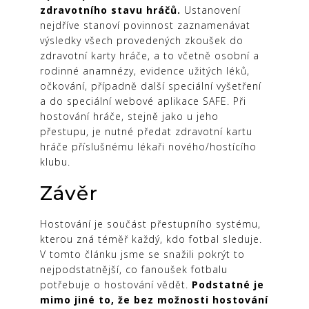
zdravotního stavu hráčů.
Ustanovení
nejdříve stanoví povinnost zaznamenávat
výsledky všech provedených zkoušek do
zdravotní karty hráče, a to včetně osobní a
rodinné anamnézy, evidence užitých léků,
očkování, případně další speciální vyšetření
a do speciální webové aplikace SAFE. Při
hostování hráče, stejně jako u jeho
přestupu, je nutné předat zdravotní kartu
hráče příslušnému lékaři nového/hostícího
klubu.
Závěr
Hostování je součást přestupního systému,
kterou zná téměř každý, kdo fotbal sleduje.
V tomto článku jsme se snažili pokrýt to
nejpodstatnější, co fanoušek fotbalu
potřebuje o hostování vědět.
Podstatné je
mimo jiné to, že bez možnosti hostování