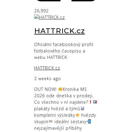
26,992
HATTRICK.cz
Oficiální facebookový profil
fotbalového časopisu a
webu HATTRICK.
HATTRICK.cz
2 weeks ago
OUT NOW!
Kronika MS
2026 ode dneška v prodeji.
Co všechno v ní najdete?
plakáty hvězd a týmů
kompletní výsledky
hvězdy
skupin
ideální sestavy
nejzajímavější příběhy