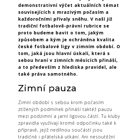
demonstrativní výčet aktuálních témat
souvisejících s mrazivým počasím a
každoročními přívaly sněhu. V naší již
tradiční fotbalově-právní rubrice se
proto budeme bavit o tom, jakým
způsobem a kým je ochráněna kvalita
české fotbalové ligy v zimním období. O
tom, jaká jsou hlavní úskalí, která s
sebou hraní v zimních měsících přináší,
a to především z hlediska pravidel, ale
také práva samotného.
Zimní pauza
Zimní období s sebou krom počasím
ztížených podmínek přináší taktéž pauzu
mezi podzimní a jarní ligovou částí. Tu kluby
zpravidla využívají kromě odpočinku také k
přípravě, jejíž nedílnou součástí jsou
tradičně i přátelská utkání. Ani nesoutěžní