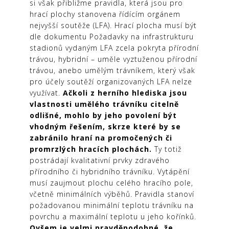
si však přibližme pravidla, která jsou pro
hrací plochy stanovena řídícím orgánem
nejvyšší soutěže (LFA). Hrací plocha musí být
dle dokumentu Požadavky na infrastrukturu
stadionů vydaným LFA zcela pokryta přírodní
trávou, hybridní – uměle vyztuženou přírodní
trávou, anebo umělým trávníkem, který však
pro účely soutěží organizovaných LFA nelze
využívat.
Ačkoli z herního hlediska jsou
vlastnosti umělého trávníku citelně
odlišné, mohlo by jeho povolení být
vhodným řešením, skrze které by se
zabránilo hraní na promočených či
promrzlých hracích plochách.
Ty totiž
postrádají kvalitativní prvky zdravého
přírodního či hybridního trávníku. Vytápění
musí zaujmout plochu celého hracího pole,
včetně minimálních výběhů. Pravidla stanoví
požadovanou minimální teplotu trávníku na
povrchu a maximální teplotu u jeho kořínků.
Ovšem je velmi pravděpodobné, že