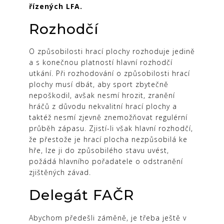
řízených LFA.
Rozhodčí
O způsobilosti hrací plochy rozhoduje jedině
a s konečnou platností hlavní rozhodčí
utkání. Při rozhodování o způsobilosti hrací
plochy musí dbát, aby sport zbytečně
nepoškodil, avšak nesmí hrozit, zranění
hráčů z důvodu nekvalitní hrací plochy a
taktéž nesmí zjevně znemožňovat regulérní
průběh zápasu. Zjistí-li však hlavní rozhodčí,
že přestože je hrací plocha nezpůsobilá ke
hře, lze ji do způsobilého stavu uvést,
požádá hlavního pořadatele o odstranění
zjištěných závad.
Delegát FAČR
Abychom předešli záměně, je třeba ještě v