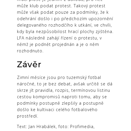
může klub podat protest. Takový protest
může však podat pouze za podmínky, že k
odehrání došlo i po předchozím upozornění
delegovaného rozhodčího k utkání, ve chvíli,
kdy byla nezpůsobilost hrací plochy zjištěna.
LFA následně zahájí řízení o protestu, v
němž je podnět projednán a je o něm
rozhodnuto.
Závěr
Zimní měsíce jsou pro tuzemský fotbal
náročné, to je bez debat, avšak určitě se dá
skrze jít pravidla, rozpis, termínovou listinu
cestou kompromisů naproti tomu, aby se
podmínky postupně zlepšily a postupně
došlo ke kultivaci celého fotbalového
prostředí.
Text: Jan Hrabálek, foto: Profimedia,