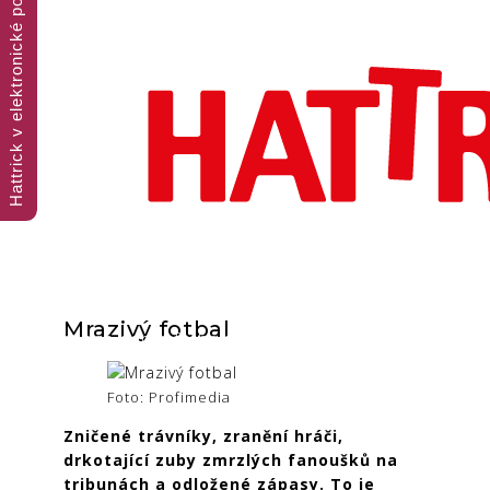
Hattrick v elektronické podobě
Mrazivý fotbal
Trojnásobná porce fotbalového čtení
Foto: Profimedia
Zničené trávníky, zranění hráči,
drkotající zuby zmrzlých fanoušků na
tribunách a odložené zápasy. To je