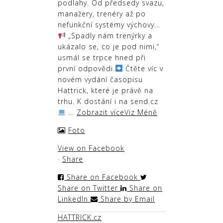
podlahy. Od předsedy svazu,
manažery, trenéry až po
nefunkční systémy výchovy...
„Spadly nám trenýrky a
ukázalo se, co je pod nimi,“
usmál se trpce hned při
první odpovědi.
Čtěte víc v
novém vydání časopisu
Hattrick, které je právě na
trhu. K dostání i na send.cz
...
Zobrazit více
Viz Méně
Foto
View on Facebook
·
Share
Share on Facebook
Share on Twitter
Share on
LinkedIn
Share by Email
HATTRICK.cz