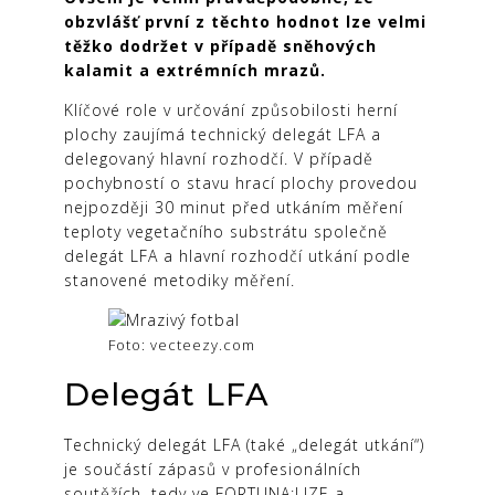
obzvlášť první z těchto hodnot lze velmi
těžko dodržet v případě sněhových
kalamit a extrémních mrazů.
Klíčové role v určování způsobilosti herní
plochy zaujímá technický delegát LFA a
delegovaný hlavní rozhodčí. V případě
pochybností o stavu hrací plochy provedou
nejpozději 30 minut před utkáním měření
teploty vegetačního substrátu společně
delegát LFA a hlavní rozhodčí utkání podle
stanovené metodiky měření.
Foto: vecteezy.com
Delegát LFA
Technický delegát LFA (také „delegát utkání“)
je součástí zápasů v profesionálních
soutěžích, tedy ve FORTUNA:LIZE a