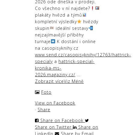
2026 ode dneška v prodeji.
Co všechno v ní najdete?
plakáty hvězd a týmů
kompletní výsledky
hvězdy
skupin
ideální sestavy
nejzajímavější příběhy
turnaje
K dostání i online
na casopisyknihy.cz
www.send.cz/casopisyknihy/12763/hattrick-
specialy
a
hattrick-special-
kronika-ms-
2026.magaziny.cz/
...
Zobrazit více
Viz Méně
Foto
View on Facebook
·
Share
Share on Facebook
Share on Twitter
Share on
LinkedIn
Share by Email