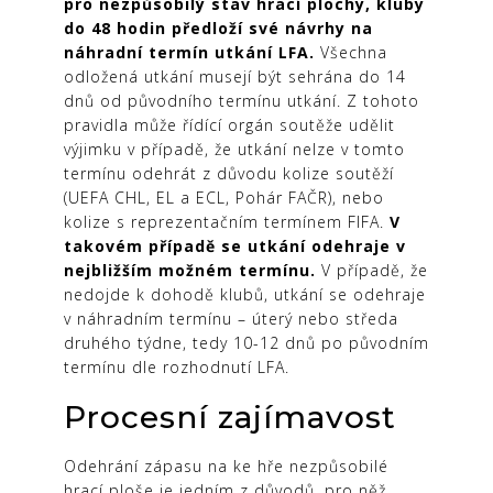
pro nezpůsobilý stav hrací plochy, kluby
do 48 hodin předloží své návrhy na
náhradní termín utkání LFA.
Všechna
odložená utkání musejí být sehrána do 14
dnů od původního termínu utkání. Z tohoto
pravidla může řídící orgán soutěže udělit
výjimku v případě, že utkání nelze v tomto
termínu odehrát z důvodu kolize soutěží
(UEFA CHL, EL a ECL, Pohár FAČR), nebo
kolize s reprezentačním termínem FIFA.
V
takovém případě se utkání odehraje v
nejbližším možném termínu.
V případě, že
nedojde k dohodě klubů, utkání se odehraje
v náhradním termínu – úterý nebo středa
druhého týdne, tedy 10-12 dnů po původním
termínu dle rozhodnutí LFA.
Procesní zajímavost
Odehrání zápasu na ke hře nezpůsobilé
hrací ploše je jedním z důvodů, pro něž