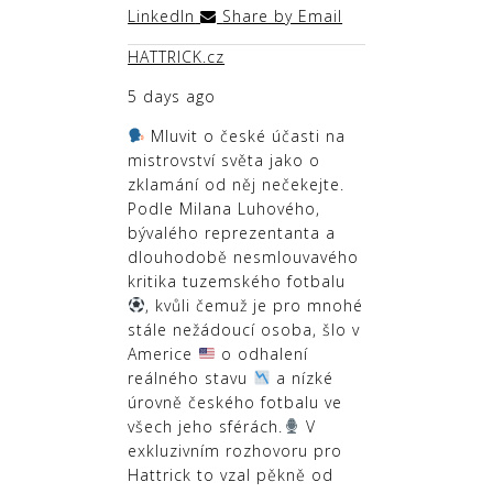
LinkedIn
Share by Email
HATTRICK.cz
5 days ago
Mluvit o české účasti na
mistrovství světa jako o
zklamání od něj nečekejte.
Podle Milana Luhového,
bývalého reprezentanta a
dlouhodobě nesmlouvavého
kritika tuzemského fotbalu
, kvůli čemuž je pro mnohé
stále nežádoucí osoba, šlo v
Americe
o odhalení
reálného stavu
a nízké
úrovně českého fotbalu ve
všech jeho sférách.
V
exkluzivním rozhovoru pro
Hattrick to vzal pěkně od