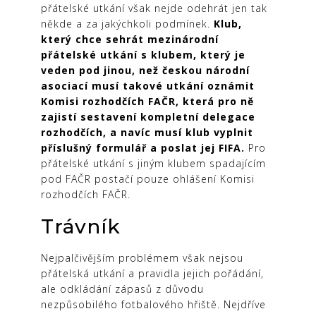
přátelské utkání však nejde odehrát jen tak
někde a za jakýchkoli podmínek.
Klub,
který chce sehrát mezinárodní
přátelské utkání s klubem, který je
veden pod jinou, než českou národní
asociací musí takové utkání oznámit
Komisi rozhodčích FAČR, která pro ně
zajistí sestavení kompletní delegace
rozhodčích, a navíc musí klub vyplnit
příslušný formulář a poslat jej FIFA.
Pro
přátelské utkání s jiným klubem spadajícím
pod FAČR postačí pouze ohlášení Komisi
rozhodčích FAČR.
Trávník
Nejpalčivějším problémem však nejsou
přátelská utkání a pravidla jejich pořádání,
ale odkládání zápasů z důvodu
nezpůsobilého fotbalového hřiště. Nejdříve