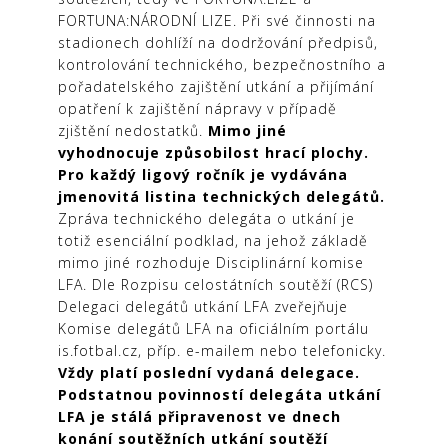
FORTUNA:NÁRODNÍ LIZE. Při své činnosti na
stadionech dohlíží na dodržování předpisů,
kontrolování technického, bezpečnostního a
pořadatelského zajištění utkání a přijímání
opatření k zajištění nápravy v případě
zjištění nedostatků.
Mimo jiné
vyhodnocuje způsobilost hrací plochy.
Pro každý ligový ročník je vydávána
jmenovitá listina technických delegátů.
Zpráva technického delegáta o utkání je
totiž esenciální podklad, na jehož základě
mimo jiné rozhoduje Disciplinární komise
LFA. Dle Rozpisu celostátních soutěží (RCS)
Delegaci delegátů utkání LFA zveřejňuje
Komise delegátů LFA na oficiálním portálu
is.fotbal.cz, příp. e-mailem nebo telefonicky.
Vždy platí poslední vydaná delegace.
Podstatnou povinností delegáta utkání
LFA je stálá připravenost ve dnech
konání soutěžních utkání soutěží