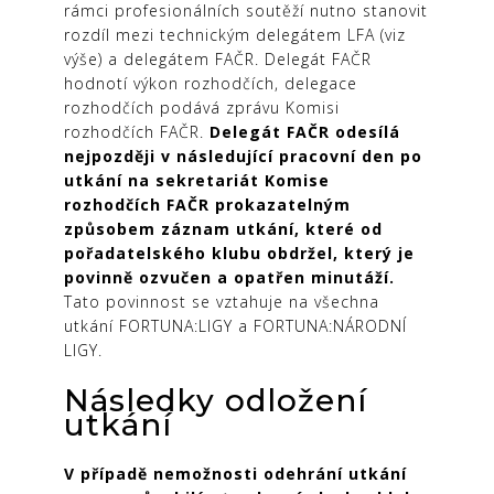
rámci profesionálních soutěží nutno stanovit
rozdíl mezi technickým delegátem LFA (viz
výše) a delegátem FAČR. Delegát FAČR
hodnotí výkon rozhodčích, delegace
rozhodčích podává zprávu Komisi
rozhodčích FAČR.
Delegát FAČR odesílá
nejpozději v následující pracovní den po
utkání na sekretariát Komise
rozhodčích FAČR prokazatelným
způsobem záznam utkání, které od
pořadatelského klubu obdržel, který je
povinně ozvučen a opatřen minutáží.
Tato povinnost se vztahuje na všechna
utkání FORTUNA:LIGY a FORTUNA:NÁRODNÍ
LIGY.
Následky odložení
utkání
V případě nemožnosti odehrání utkání