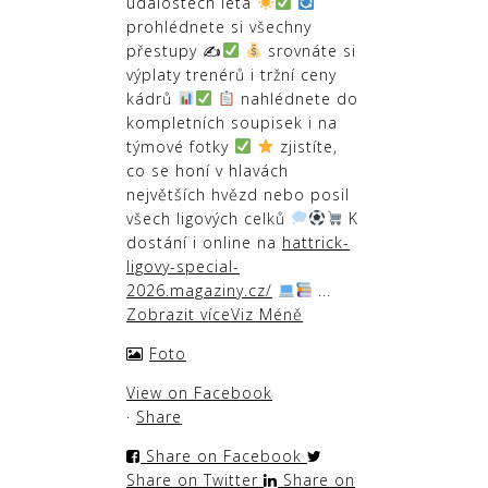
událostech léta
prohlédnete si všechny
přestupy ✍
srovnáte si
výplaty trenérů i tržní ceny
kádrů
nahlédnete do
kompletních soupisek i na
týmové fotky
zjistíte,
co se honí v hlavách
největších hvězd nebo posil
všech ligových celků
K
dostání i online na
hattrick-
ligovy-special-
2026.magaziny.cz/
...
Zobrazit více
Viz Méně
Foto
View on Facebook
·
Share
Share on Facebook
Share on Twitter
Share on