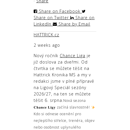
·
Share
Share on Facebook
Share on Twitter
Share on
LinkedIn
Share by Email
HATTRICK.cz
2 weeks ago
Nový ročník
Chance Liga
je
již doslova za dveřmi. Od
čtvrtka se můžete těšit na
Hattrick Kronika MS a my v
redakci jsme v plné přípravě
na Ligový Speciál sezóny
2026/27, na ten se můžete
těšit 6. srpna.
Nová sezona
𝐂𝐡𝐚𝐧𝐜𝐞 𝐋𝐢𝐠𝐲 začíná slavnostně!
Kdo si odnese ocenění pro
nejlepšího střelce, trenéra, objev
nebo osobnost uplynulého