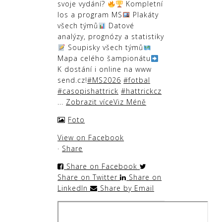
svoje vydání?
Kompletní
los a program MS
Plakáty
všech týmů
Datové
analýzy, prognózy a statistiky
Soupisky všech týmů
Mapa celého šampionátu
K dostání i online na www
send.cz!
#MS2026
#fotbal
#casopishattrick
#hattrickcz
...
Zobrazit více
Viz Méně
Foto
View on Facebook
·
Share
Share on Facebook
Share on Twitter
Share on
LinkedIn
Share by Email