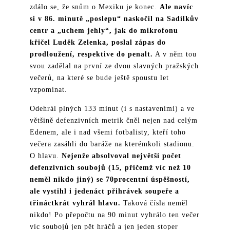
zdálo se, že snům o Mexiku je konec.
Ale navíc
si v 86. minutě „poslepu“ naskočil na Sadílkův
centr a „uchem jehly“, jak do mikrofonu
křičel Luděk Zelenka, poslal zápas do
prodloužení, respektive do penalt.
A v něm tou
svou zadělal na první ze dvou slavných pražských
večerů, na které se bude ještě spoustu let
vzpomínat.
Odehrál plných 133 minut (i s nastaveními) a ve
většině defenzivních metrik čněl nejen nad celým
Edenem, ale i nad všemi fotbalisty, kteří toho
večera zasáhli do baráže na kterémkoli stadionu.
O hlavu.
Nejenže absolvoval největší počet
defenzivních soubojů (15, přičemž víc než 10
neměl nikdo jiný) se 70procentní úspěšností,
ale vystihl i jedenáct přihrávek soupeře a
třináctkrát vyhrál hlavu.
Taková čísla neměl
nikdo! Po přepočtu na 90 minut vyhrálo ten večer
víc soubojů jen pět hráčů a jen jeden stoper