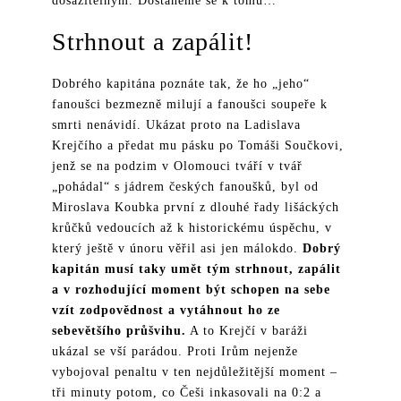
dosažitelným. Dostaneme se k tomu…
Strhnout a zapálit!
Dobrého kapitána poznáte tak, že ho „jeho“
fanoušci bezmezně milují a fanoušci soupeře k
smrti nenávidí. Ukázat proto na Ladislava
Krejčího a předat mu pásku po Tomáši Součkovi,
jenž se na podzim
v Olomouci tváří v tvář
„pohádal“ s jádrem českých fanoušků, byl od
Miroslava Koubka první z dlouhé řady lišáckých
krůčků vedoucích až k historickému úspěchu, v
který ještě v únoru věřil asi jen málokdo.
Dobrý
kapitán musí taky umět tým strhnout, zapálit
a v rozhodující moment být schopen na sebe
vzít zodpovědnost a vytáhnout ho ze
sebevětšího průšvihu.
A to Krejčí v baráži
ukázal se vší parádou. Proti Irům nejenže
vybojoval penaltu v ten nejdůležitější moment –
tři minuty potom, co Češi inkasovali na 0:2 a