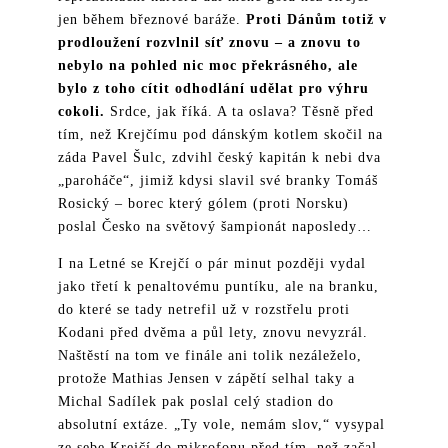
jen během březnové baráže.
Proti Dánům totiž v
prodloužení rozvlnil síť znovu – a znovu to
nebylo na pohled nic moc překrásného, ale
bylo z toho cítit odhodlání udělat pro výhru
cokoli.
Srdce, jak říká. A ta oslava? Těsně před
tím, než Krejčímu pod dánským kotlem skočil na
záda Pavel Šulc, zdvihl český kapitán k nebi dva
„paroháče“, jimiž kdysi slavil své branky Tomáš
Rosický – borec který gólem (proti Norsku)
poslal Česko na světový šampionát naposledy…
I na Letné se Krejčí o pár minut později vydal
jako třetí k penaltovému puntíku, ale na branku,
do které se tady netrefil už v rozstřelu proti
Kodani před dvěma a půl lety, znovu nevyzrál.
Naštěstí na tom ve finále ani tolik nezáleželo,
protože Mathias Jensen v zápětí selhal taky a
Michal Sadílek pak poslal celý stadion do
absolutní extáze. „Ty vole, nemám slov,“ vysypal
ze sebe Krejčí do mikrofonu před tím, než začal