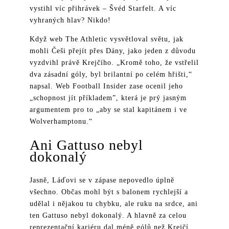
vystihl víc přihrávek – Švéd Starfelt. A víc
vyhraných hlav? Nikdo!
Když web The Athletic vysvětloval světu, jak
mohli Češi přejít přes Dány, jako jeden z důvodu
vyzdvihl právě Krejčího. „Kromě toho, že vstřelil
dva zásadní góly, byl brilantní po celém hřišti,“
napsal. Web Football Insider zase ocenil jeho
„schopnost jít příkladem”, která je prý jasným
argumentem pro to „aby se stal kapitánem i ve
Wolverhamptonu.“
Ani Gattuso nebyl
dokonalý
Jasně, Láďovi se v zápase nepovedlo úplně
všechno. Občas mohl být s balonem rychlejší a
udělal i nějakou tu chybku, ale ruku na srdce, ani
ten Gattuso nebyl dokonalý. A hlavně za celou
reprezentační kariéru dal méně gólů než Krejčí