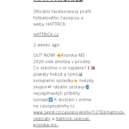
Oficiální facebookový profil
fotbalového časopisu a
webu HATTRICK.
HATTRICK.cz
2 weeks ago
OUT NOW!
Kronika MS
2026 ode dneška v prodeji.
Co všechno v ní najdete?
plakáty hvězd a týmů
kompletní výsledky
hvězdy
skupin
ideální sestavy
nejzajímavější příběhy
turnaje
K dostání i online
na casopisyknihy.cz
www.send.cz/casopisyknihy/12763/hattrick-
specialy
a
hattrick-special-
kronika-ms-