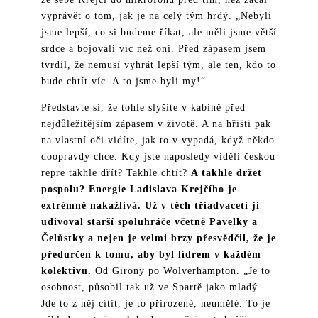
vyprávět o tom, jak je na celý tým hrdý. „Nebyli
jsme lepší, co si budeme říkat, ale měli jsme větší
srdce a bojovali víc než oni. Před zápasem jsem
tvrdil, že nemusí vyhrát lepší tým, ale ten, kdo to
bude chtít víc. A to jsme byli my!“
Představte si, že tohle slyšíte v kabině před
nejdůležitějším zápasem v životě. A na hřišti pak
na vlastní oči vidíte, jak to v vypadá, když někdo
doopravdy chce. Kdy jste naposledy viděli českou
repre takhle dřít? Takhle chtít?
A takhle držet
pospolu? Energie Ladislava Krejčího je
extrémně nakažlivá. Už v těch třiadvaceti jí
udivoval starší spoluhráče včetně Pavelky a
Čelůstky a nejen je velmi brzy přesvědčil, že je
předurčen k tomu, aby byl lídrem v každém
kolektivu.
Od Girony po Wolverhampton. „Je to
oso
bnost, působil tak už ve Spartě jako mladý.
Jde to z něj cítit, je to přirozené, neumělé. To je