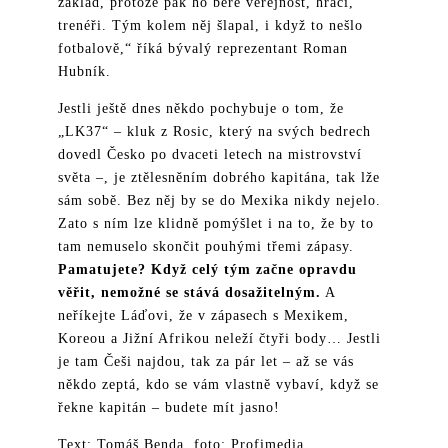
základ, protože pak ho bere veřejnost, hráči,
trenéři. Tým kolem něj šlapal, i když to nešlo
fotbalově,“ říká bývalý reprezentant Roman
Hubník.
Jestli ještě dnes někdo pochybuje o tom, že
„LK37“ – kluk z Rosic, který na svých bedrech
dovedl Česko po dvaceti letech na mistrovství
světa –, je ztělesněním dobrého kapitána, tak lže
sám sobě. Bez něj by se do Mexika nikdy nejelo.
Zato s ním lze klidně pomýšlet i na to, že by to
tam nemuselo skončit pouhými třemi zápasy.
Pamatujete? Když celý tým začne opravdu
věřit, nemožné se stává dosažitelným.
A
neříkejte Láďovi, že v zápasech s Mexikem,
Koreou a Jižní Afrikou neleží čtyři body… Jestli
je tam Češi najdou, tak za pár let – až se vás
někdo zeptá, kdo se vám vlastně vybaví, když se
řekne kapitán – budete mít jasno!
Text: Tomáš Benda, foto: Profimedia