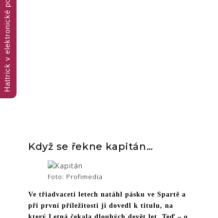
Hattrick v elektronické podobě
Trojnásobná porce fotbalového čtení
Když se řekne kapitán…
Foto: Profimedia
Ve třiadvaceti letech natáhl pásku ve Spartě a
při první příležitosti ji dovedl k titulu, na
který Letná čekala dlouhých devět let. Teď – o