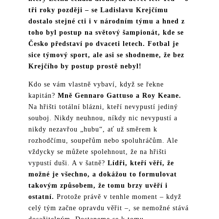
tři roky později – se Ladislavu Krejčímu
dostalo stejné cti i v národním týmu a hned z
toho byl postup na světový šampionát, kde se
Česko představí po dvaceti letech. Fotbal je
sice týmový sport, ale asi se shodneme, že bez
Krejčího by postup prostě nebyl!
Kdo se vám vlastně vybaví, když se řekne
kapitán?
Mně Gennaro Gattuso a Roy Keane.
Na hřišti totální blázni, kteří nevypustí jediný
souboj. Nikdy neuhnou, níkdy nic nevypustí a
nikdy nezavřou „hubu“, ať už směrem k
rozhodčímu, soupeřům nebo spoluhráčům. Ale
vždycky se můžete spolehnout, že na hřišti
vypustí duši. A v šatně?
Lídři, kteří věří, že
možné je všechno, a dokážou to formulovat
takovým způsobem, že tomu brzy uvěří i
ostatní.
Protože právě v tenhle moment – když
celý tým začne opravdu věřit –, se nemožné stává